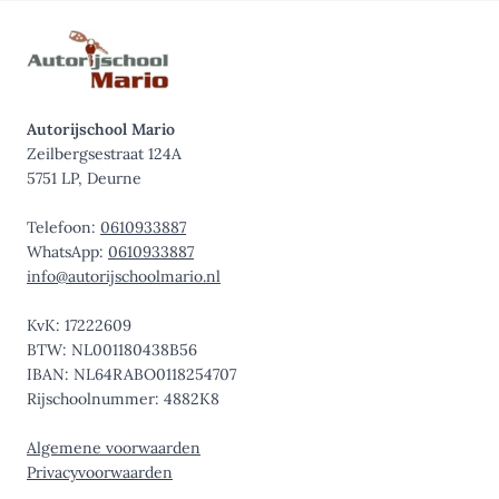
Autorijschool Mario
Zeilbergsestraat 124A
5751 LP, Deurne
Telefoon:
0610933887
WhatsApp:
0610933887
info@autorijschoolmario.nl
KvK: 17222609
BTW: NL001180438B56
IBAN: NL64RABO0118254707
Rijschoolnummer: 4882K8
Algemene voorwaarden
Privacyvoorwaarden