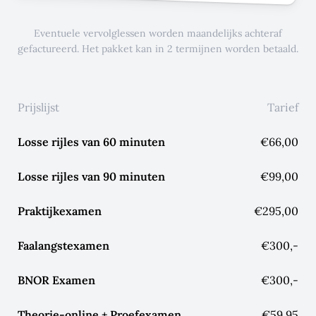
Eventuele vervolglessen worden maandelijks achteraf
gefactureerd. Het pakket kan in 2 termijnen worden betaald.
Prijslijst
Tarief
Losse rijles van 60 minuten
€66,00
Losse rijles van 90 minuten
€99,00
Praktijkexamen
€295,00
Faalangstexamen
€300,-
BNOR Examen
€300,-
Theorie-online + Proefexamen
€59,95