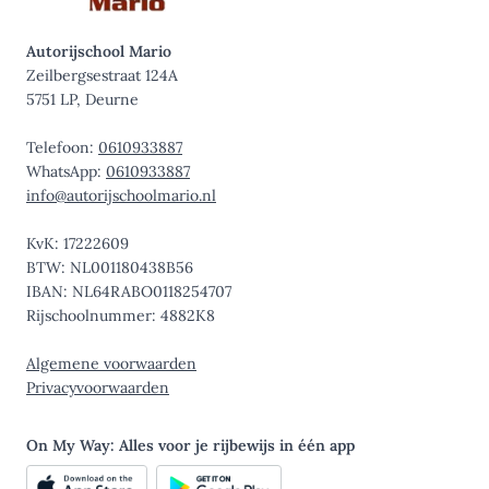
Autorijschool Mario
Zeilbergsestraat 124A
5751 LP, Deurne
Telefoon:
0610933887
WhatsApp:
0610933887
info@autorijschoolmario.nl
KvK: 17222609
BTW: NL001180438B56
IBAN: NL64RABO0118254707
Rijschoolnummer: 4882K8
Algemene voorwaarden
Privacyvoorwaarden
On My Way: Alles voor je rijbewijs in één app