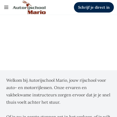
Schrijf je direct in
Leer veilig en zelfverzekerd rijden
bij Autorijschool Mario!
Een vooruitstrevende rijschool met kwaliteit,
professionaliteit en flexibiliteit op de eerste
plaats.
Welkom bij Autorijschool Mario, jouw rijschool voor
auto- en motorrijlessen. Onze ervaren en
vakbekwame instructeurs zorgen ervoor dat je je snel
thuis voelt achter het stuur.
Of je nu je eerste stappen zet in het verkeer, of je wilt